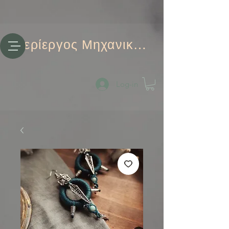
Περίεργος Μηχανικός
Log-in