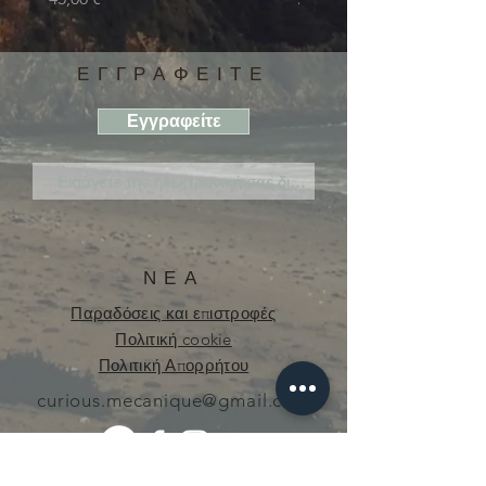
ΕΓΓΡΑΦΕΙΤΕ
Εγγραφείτε
ΝΕΑ
Παραδόσεις και επιστροφές
Πολιτική cookie
Πολιτική Απορρήτου
curious.mecanique@gmail.com