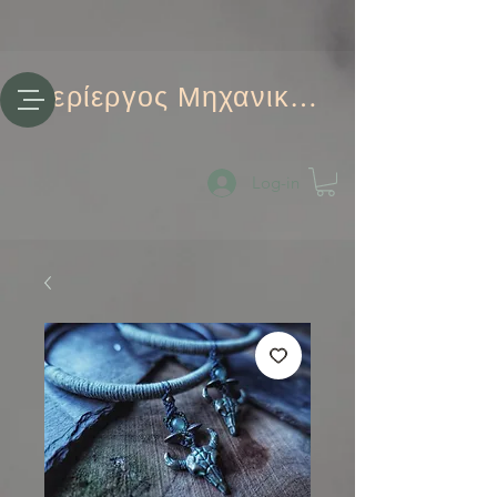
Περίεργος Μηχανικός
Log-in