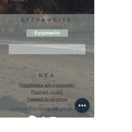
ΕΓΓΡΑΦΕΙΤΕ
Εγγραφείτε
ΝΕΑ
Παραδόσεις και επιστροφές
Πολιτική cookie
Πολιτική Απορρήτου
curious.mecanique@gmail.com