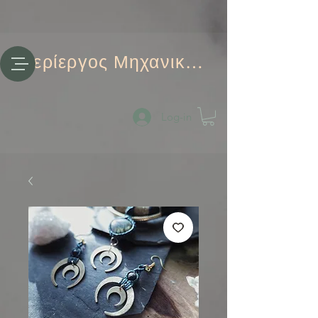
Περίεργος Μηχανικός
Log-in