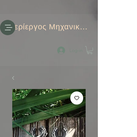
Περίεργος Μηχανικός
Log-in