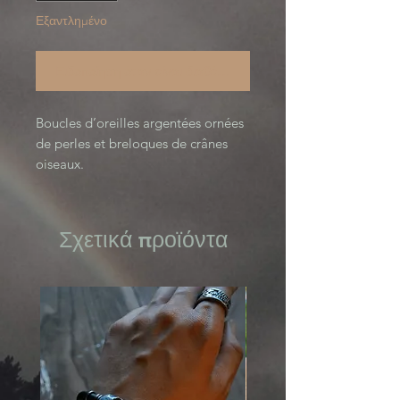
Εξαντλημένο
Ειδοποίηση όταν είναι διαθέσιμο
Boucles d’oreilles argentées ornées
de perles et breloques de crânes
oiseaux.
Σχετικά προϊόντα