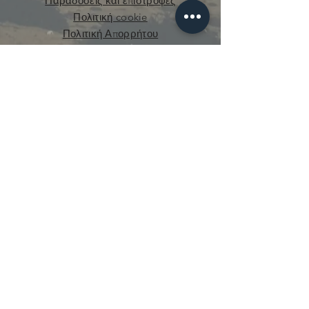
Παραδόσεις και επιστροφές
Πολιτική cookie
Πολιτική Απορρήτου
curious.mecanique@gmail.com
© 2021 από την Curious Mechanics