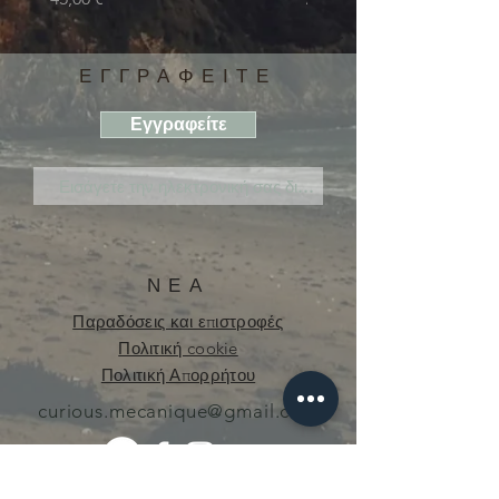
ΕΓΓΡΑΦΕΙΤΕ
Εγγραφείτε
ΝΕΑ
Παραδόσεις και επιστροφές
Πολιτική cookie
Πολιτική Απορρήτου
curious.mecanique@gmail.com