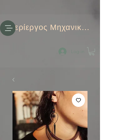
Περίεργος Μηχανικός
Log-in