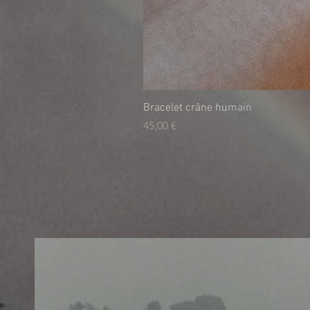
Bracelet crâne humain
Τιμή
45,00 €