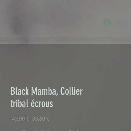
Log-in
Black Mamba, Collier
tribal écrous
Κανονική
Τιμή
 42,00 € 
33,60 €
τιμή
Έκπτωσης