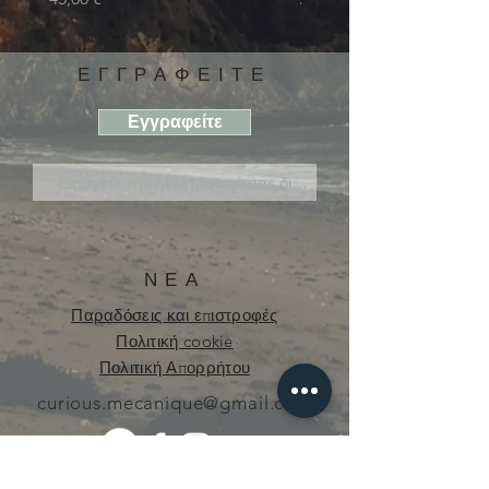
ΕΓΓΡΑΦΕΙΤΕ
Εγγραφείτε
ΝΕΑ
Παραδόσεις και επιστροφές
Πολιτική cookie
Πολιτική Απορρήτου
curious.mecanique@gmail.com