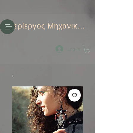
Περίεργος Μηχανικός
Log-in