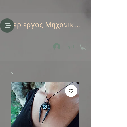
Περίεργος Μηχανικός
Log-in